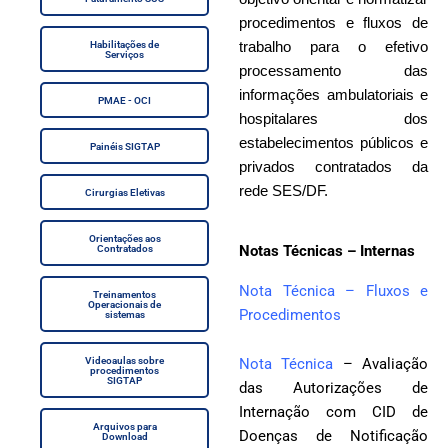
procedimentos e fluxos de
trabalho para o efetivo
Habilitações de
Serviços
processamento das
informações ambulatoriais e
PMAE - OCI
hospitalares dos
estabelecimentos públicos e
Painéis SIGTAP
privados contratados da
rede SES/DF.
Cirurgias Eletivas
Orientações aos
Notas Técnicas – Internas
Contratados
Nota Técnica – Fluxos e
Treinamentos
Operacionais de
Procedimentos
sistemas
Videoaulas sobre
Nota Técnica
– Avaliação
procedimentos
SIGTAP
das Autorizações de
Internação com CID de
Arquivos para
Doenças de Notificação
Download