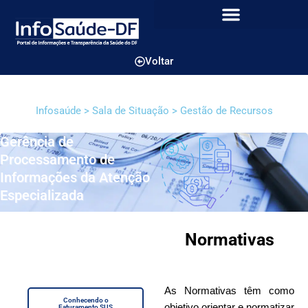
Voltar
Infosaúde > Sala de Situação > Gestão de Recursos
Gerência de
Processamento de
Informações da Atenção
Especializada
Normativas
As Normativas têm como
Conhecendo o
objetivo orientar e normatizar
Faturamento SUS