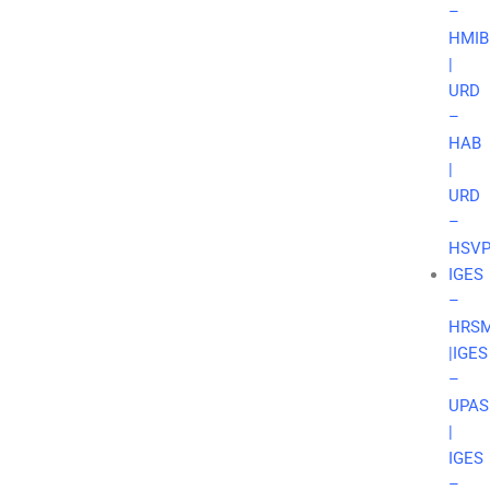
–
HMIB
|
URD
–
HAB
|
URD
–
HSV
IGES
–
HRS
|
IGES
–
UPAS
|
IGES
–