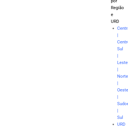
por
Região
e
URD
Centr
|
Centr
Sul
|
Leste
|
Norte
|
Oest
|
Sudo
|
Sul
URD