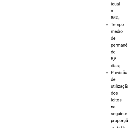
igual
a
85%;
Tempo
médio
de
permanê
de
5,5
dias;
Previsão
de
utilizaçã
dos
leitos
na
seguinte
proporçã
60%