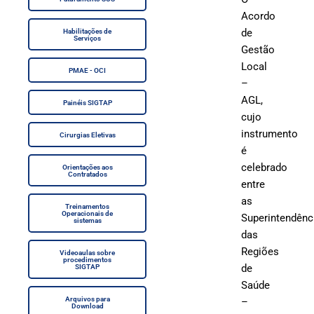
Acordo
de
Habilitações de
Serviços
Gestão
Local
PMAE - OCI
–
AGL,
Painéis SIGTAP
cujo
instrumento
Cirurgias Eletivas
é
celebrado
Orientações aos
Contratados
entre
as
Treinamentos
Operacionais de
Superintendênc
sistemas
das
Regiões
Videoaulas sobre
procedimentos
de
SIGTAP
Saúde
Arquivos para
–
Download