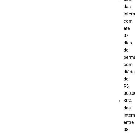
das
inter
com
até
07
dias
de
perma
com
diária
de
R$
300,0
30%
das
inter
entre
08