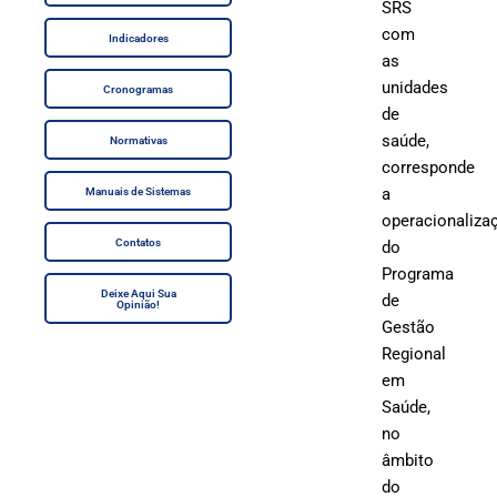
SRS
com
Indicadores
as
unidades
Cronogramas
de
saúde,
Normativas
corresponde
a
Manuais de Sistemas
operacionaliza
Contatos
do
Programa
Deixe Aqui Sua
de
Opinião!
Gestão
Regional
em
Saúde,
no
âmbito
do