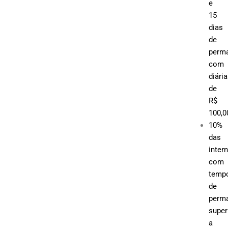
e
15
dias
de
perma
com
diária
de
R$
100,0
10%
das
inter
com
temp
de
perm
super
a