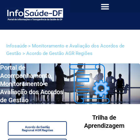
Infosaúde > Monitoramento e Avaliação dos Acordos de
Gestão > Acordo de Gestão AGR Regiões
Portal de
Acompanhamento,
Monitoramento e
Avaliação dos Acordos
de Gestão
Trilha de
Aprendizagem
Acordo de Gestão
Regional AGR Regiões