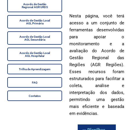
Acordo de Gestão
Regional AGR URDS
Nesta página, você terá
Acordo de Gestão Local
acesso a um conjunto de
AGL Primária
ferramentas desenvolvidas
para apoiar o
Acordo de Gestão Local
AGL Secundária
monitoramento e a
avaliação do Acordo de
Acordo de Gestão Local
AGL Hospitalar
Gestão Regional das
Regiões (AGR Regiões).
Trilha de Aprendizagem
Esses recursos foram
estruturados para facilitar a
FAQ
coleta, análise e
interpretação dos dados,
Contatos
permitindo uma gestão
mais eficiente e baseada
em evidências.