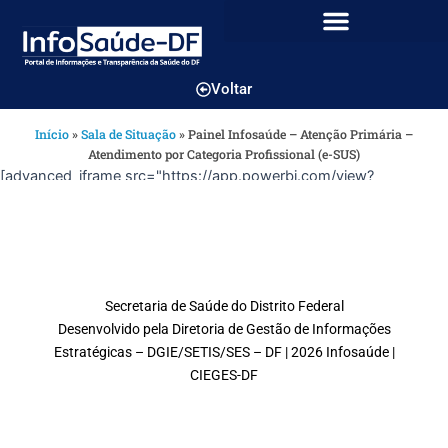
Voltar
Início
»
Sala de Situação
»
Painel Infosaúde – Atenção Primária –
Atendimento por Categoria Profissional (e-SUS)
[advanced_iframe src="https://app.powerbi.com/view?
r=eyJrIjoiYzM3ODBmY2ItOTljMy00OTY1LTliMGEtYjQwYTlmOD
width="100%" height="2300" frameborder="0"
allowfullscreen="true" src_hide="3600"]
Secretaria de Saúde do Distrito Federal
Desenvolvido pela Diretoria de Gestão de Informações
Estratégicas – DGIE/SETIS/SES – DF | 2026 Infosaúde |
CIEGES-DF